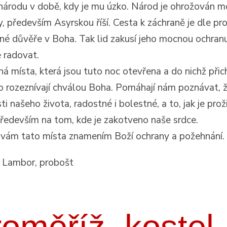
árodu v době, kdy je mu úzko. Národ je ohrožován 
, především Asyrskou říší. Cesta k záchraně je dle pr
é důvěře v Boha. Tak lid zakusí jeho mocnou ochran
 radovat.
á místa, která jsou tuto noc otevřena a do nichž přich
o rozeznívají chválou Boha. Pomáhají nám poznávat, 
ti našeho života, radostné i bolestné, a to, jak je prož
především na tom, kde je zakotveno naše srdce.
 vám tato místa znamením Boží ochrany a požehnání.
f Lambor, probošt
oměříž, kostel