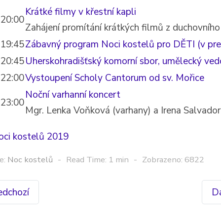
Krátké filmy v křestní kapli
20:00
Zahájení promítání krátkých filmů z duchovního 
19:45
Zábavný program Noci kostelů pro DĚTI (v pre
20:45
Uherskohradišťský komorní sbor, umělecký ved
22:00
Vystoupení Scholy Cantorum od sv. Mořice
Noční varhanní koncert
23:00
Mgr. Lenka Voňková (varhany) a Irena Salvadori
ci kostelů 2019
e:
Noc kostelů
Read Time: 1 min
Zobrazeno: 6822
edchozí
Da