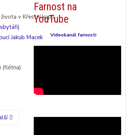
Farnost na
YouTube
života v Křestní kapli.
sbytáři)
Videokanál farnosti
oucí Jakub Macek
 (flétna)
lší