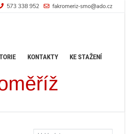
573 338 952
fakromeriz-smo@ado.cz
TORIE
KONTAKTY
KE STAŽENÍ
roměříž