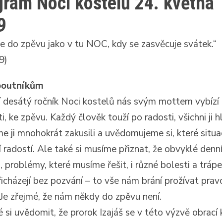
ram Noci kostelů 24. května
9
e do zpěvu jako v tu NOC, kdy se zasvěcuje svátek.“
9)
poutníkům
ní desátý ročník Noci kostelů nás svým mottem vybízí
ti, ke zpěvu. Každý člověk touží po radosti, všichni ji 
sme ji mnohokrát zakusili a uvědomujeme si, které situ
í radostí. Ale také si musíme přiznat, že obvyklé denn
i, problémy, které musíme řešit, i různé bolesti a trápe
řicházejí bez pozvání – to vše nám brání prožívat prav
 Je zřejmé, že nám někdy do zpěvu není.
é si uvědomit, že prorok Izajáš se v této výzvě obrací 