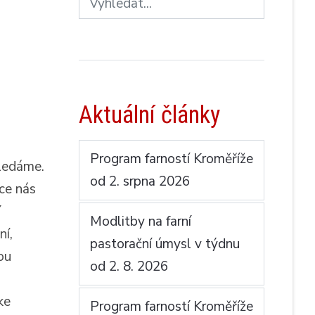
Aktuální články
Program farností Kroměříže
hledáme.
od 2. srpna 2026
ace nás
í
Modlitby na farní
ní,
pastorační úmysl v týdnu
ou
od 2. 8. 2026
ke
Program farností Kroměříže