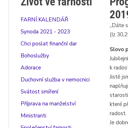
Život ve farnosti
Prog
201
FARNÍ KALENDÁŘ
„Dáte s
Synoda 2021 - 2023
(Iz 30,2
Chci poslat finanční dar
Slovo 
Bohoslužby
Jubilej
Adorace
k rados
Jistě j
Duchovní služba v nemocnici
naplňuj
Svátost smíření
starost
Příprava na manželství
které p
radost.
Ministranti
Je dobr
Společenství farnosti