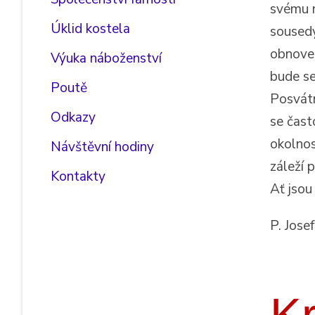
svému n
Úklid kostela
sousedy
obnoven
Výuka náboženství
bude se
Poutě
Posvátn
Odkazy
se čast
okolnos
Návštěvní hodiny
záleží 
Kontakty
Ať jsou
P. Jose
Kr