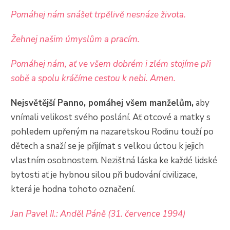
Pomáhej nám snášet trpělivě nesnáze života.
Žehnej našim úmyslům a pracím.
Pomáhej nám, ať ve všem dobrém i zlém stojíme při
sobě a spolu kráčíme cestou k nebi. Amen.
Nejsvětější Panno, pomáhej všem manželům,
aby
vnímali velikost svého poslání. Ať otcové a matky s
pohledem upřeným na nazaretskou Rodinu touží po
dětech a snaží se je přijímat s velkou úctou k jejich
vlastním osobnostem. Nezištná láska ke každé lidské
bytosti ať je hybnou silou při budování civilizace,
která je hodna tohoto označení.
Jan Pavel II.: Anděl Páně (31. července 1994)