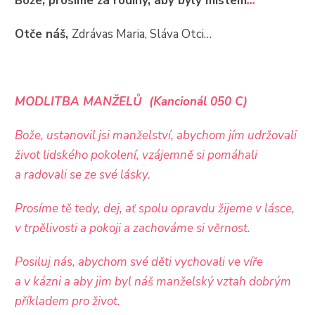
Bože, prosíme za rodiny, aby byly místem
...
Otče náš,
Zdrávas Maria, Sláva Otci…
MODLITBA MANŽELŮ (Kancionál 050 C)
Bože, ustanovil jsi manželství, abychom jím udržovali
život lidského pokolení, vzájemně si pomáhali
a radovali se ze své lásky.
Prosíme tě tedy, dej, ať spolu opravdu žijeme v lásce,
v trpělivosti a pokoji a zachováme si věrnost.
Posiluj nás, abychom své děti vychovali ve víře
a v kázni a aby jim byl náš manželský vztah dobrým
příkladem pro život.