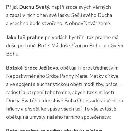
Přijď, Duchu Svatý,
naplň srdce svých věrných
a zapal v nich oheň své lásky. Sešli svého Ducha
a všechno bude stvořeno. A obnovíš tvář země.
Jako laň prahne
po vodách bystřin, tak prahne má
duše po tobě, Bože! Má duše žízní po Bohu, po živém
Bohu.
Božské Srdce Ježíšovo
, obětuji Ti prostřednictvím
Neposkvrněného Srdce Panny Marie, Matky církve,
a ve spojení s eucharistickou obětí modlitby, práce,…
radosti a utrpení tohoto dne, abych tak s milostí
Ducha Svatého a ke slávě Boha Otce zadostiučinil za
hříchy a přispěl ke spáse všech lidí. To vše zvláště
obětuji na úmysly našeho farního společenství: