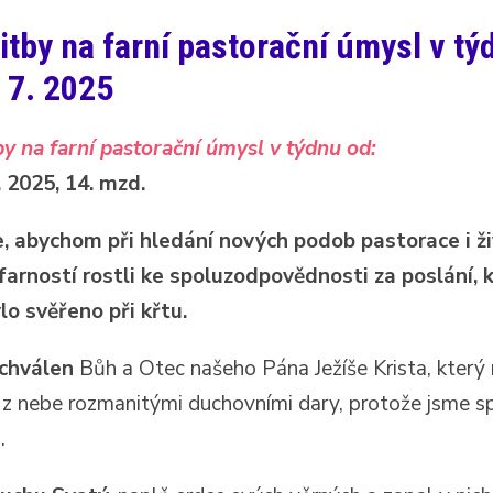
itby na farní pastorační úmysl v tý
. 7. 2025
y na farní pastorační úmysl v týdnu od:
. 2025, 14. mzd.
, abychom při hledání nových podob pastorace i ž
farností rostli ke spoluzodpovědnosti za poslání, 
o svěřeno při křtu.
chválen
Bůh a Otec našeho Pána Ježíše Krista, který
 z nebe rozmanitými duchovními dary, protože jsme sp
.