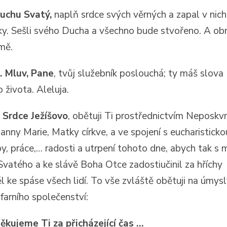
Duchu Svatý,
naplň srdce svých věrných a zapal v nic
ky. Sešli svého Ducha a všechno bude stvořeno. A ob
mě.
. Mluv, Pane
, tvůj služebník poslouchá; ty máš slova
 života. Aleluja.
 Srdce Ježíšovo
, obětuji Ti prostřednictvím Neposkv
anny Marie, Matky církve, a ve spojení s eucharisticko
y, práce,… radosti a utrpení tohoto dne, abych tak s m
vatého a ke slávě Boha Otce zadostiučinil za hříchy
ěl ke spáse všech lidí. To vše zvláště obětuji na úmys
farního společenství:
ěkujeme Ti za přicházející čas …