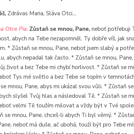
áš,
Zdrávas Maria, Sláva Otci…
a Otce Pia:
Zůstaň se mnou, Pane,
neboť potřebuji 
ost, abych na Tebe nezapomněl. Ty dobře víš, jak sn
m. * Zůstaň se mnou, Pane, neboť jsem slabý a potře
lu, abych nepadal tak často. * Zůstaň se mnou, Pane,
můj život a bez Tebe mi chybí horlivost. * Zůstaň se m
eboť Tys mé světlo a bez Tebe se topím v temnotách
se mnou, Pane, abys mi ukázal svou vůli. * Zůstaň s
bych slyšel Tvůj hlas a následoval Tě. * Zůstaň se m
eboť velmi Tě toužím milovat a vždy být v Tvé spole
ň se mnou, Pane, chceš-li abych Ti byl věrný. * Zůsta
ane, neboť má duše, ač ubohá, touží být pro Tebe m