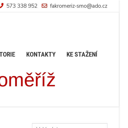
573 338 952
fakromeriz-smo@ado.cz
TORIE
KONTAKTY
KE STAŽENÍ
roměříž