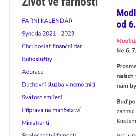
Život ve farnosti
Modl
FARNÍ KALENDÁŘ
od 6
Synoda 2021 - 2023
Modlitb
Chci poslat finanční dar
Ne 6. 7
Bohoslužby
Prosme
Adorace
našich 
Duchovní služba v nemocnici
nám byl
Svátost smíření
Buď po
Příprava na manželství
zahrnul
Kristem
Ministranti
Společenství farnosti