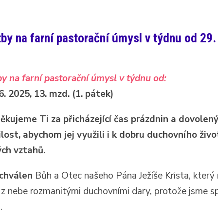
by na farní pastorační úmysl v týdnu od 29.
y na farní pastorační úmysl v týdnu od:
6. 2025, 13. mzd. (1. pátek)
ěkujeme Ti za přicházející čas prázdnin a dovolený
ost, abychom jej využili i k dobru duchovního živo
ých vztahů.
chválen
Bůh a Otec našeho Pána Ježíše Krista, který
 z nebe rozmanitými duchovními dary, protože jsme sp
.