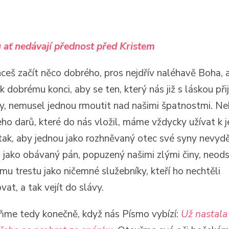
 ať nedávají přednost před Kristem
ceš začít něco dobrého, pros nejdřív naléhavě Boha, 
 k dobrému konci, aby se ten, který nás již s láskou při
y, nemusel jednou rmoutit nad našimi špatnostmi. N
eho darů, které do nás vložil, máme vždycky užívat k 
tak, aby jednou jako rozhněvaný otec své syny nevyděd
 jako obávaný pán, popuzený našimi zlými činy, neods
mu trestu jako ničemné služebníky, kteří ho nechtěli
vat, a tak vejít do slávy.
me tedy konečně, když nás Písmo vybízí:
Už nastala