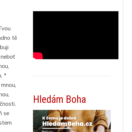
Tvou
adno tě
buji
 neboť
nou,
. *
e mnou,
nou,
Hledám Boha
čnosti.
ň se
ístem