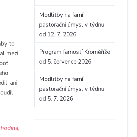
Modlitby na farní
pastorační úmysl v týdnu
od 12. 7. 2026
aby to
Program farností Kroměříže
jal mezi
od 5. července 2026
eboť
jeho
Modlitby na farní
il, ani
pastorační úmysl v týdnu
oudil
od 5. 7. 2026
 hodina,