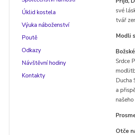
Přijď, 
své lás
Úklid kostela
tvář ze
Výuka náboženství
Modli s
Poutě
Odkazy
Božské
Srdce P
Návštěvní hodiny
modlitb
Kontakty
Ducha S
a přisp
našeho 
Prosme
Otče n