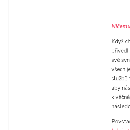
Ničemu
Když ch
přivedl
své syn
všech j
službě 
aby nás
k věčné
následo
Povstaň