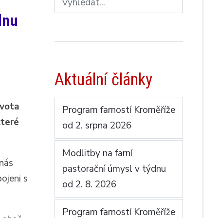
dnu
Aktuální články
ivota
Program farností Kroměříže
které
od 2. srpna 2026
Modlitby na farní
 nás
pastorační úmysl v týdnu
ojeni s
od 2. 8. 2026
Program farností Kroměříže