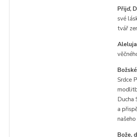
Přijď, 
své lás
tvář ze
Aleluja
věčného
Božské
Srdce P
modlitb
Ducha S
a přisp
našeho 
Bože, d