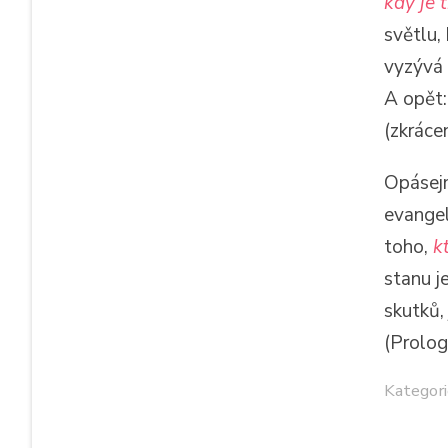
kdy je 
světlu,
vyzývá 
A opět
(zkráce
Opásejm
evangel
toho,
k
stanu j
skutků,
(Prolog
Kategori