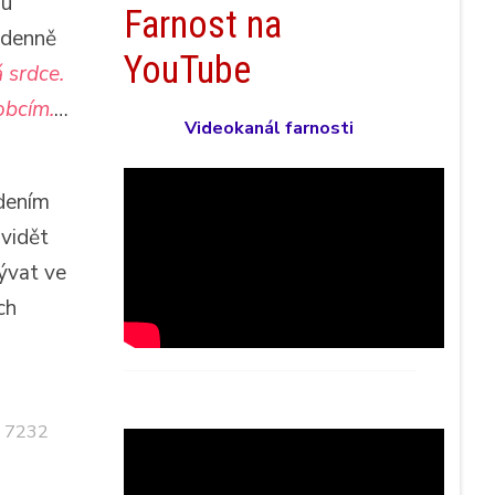
mu
Farnost na
 denně
YouTube
á srdce.
obcím.
…
Videokanál farnosti
edením
vidět
ývat ve
ch
: 7232