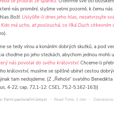
třeba se probrat ze spánku.
Otevřme své oči božské
 které nás promění, slyšme velmi pozorně, k čemu nás
hlas Boží:
Uslyšíte-li dnes jeho hlas, nezatvrzujte sv
:
Kdo má ucho, ať poslouchá, co říká Duch církevním 
no).
e se tedy vírou a konáním dobrých skutků, a pod v
ia choďme po jeho stezkách, abychom jednou mohli u
terý nás povolal do svého království.
Chceme-li přeb
eho království, musíme se spěšně ubírat cestou dobrý
 jinak tam nedojdeme. (Z „Řehole“ svatého Benedikta
us, 4-22; cap. 72,1-12: CSEL 75,2-5.162-163))
e:
Farní pastorační úmysl
Read Time: 1 min
Zobrazeno