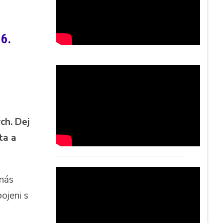
 6.
ch. Dej
ta a
 nás
ojeni s