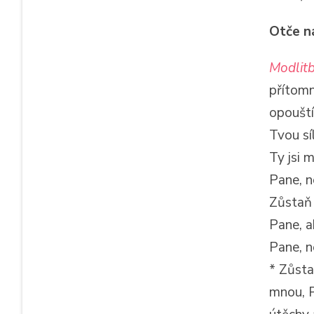
Otče n
Modlitb
přítomn
opouští
Tvou sí
Ty jsi 
Pane, n
Zůstaň 
Pane, a
Pane, n
* Zůsta
mnou, P