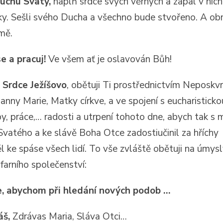
Duchu Svatý,
naplň srdce svých věrných a zapal v nic
ky. Sešli svého Ducha a všechno bude stvořeno. A ob
mě.
e a pracuj!
Ve všem ať je oslavován Bůh!
 Srdce Ježíšovo
, obětuji Ti prostřednictvím Neposkv
anny Marie, Matky církve, a ve spojení s eucharisticko
y, práce,… radosti a utrpení tohoto dne, abych tak s m
vatého a ke slávě Boha Otce zadostiučinil za hříchy
ěl ke spáse všech lidí. To vše zvláště obětuji na úmys
farního společenství:
, abychom při hledání nových podob …
áš,
Zdrávas Maria, Sláva Otci…