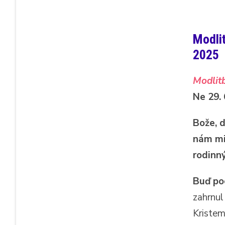
Modlit
2025
Modlitb
Ne 29. 
Bože, d
nám mil
rodinn
Buď po
zahrnul
Kristem