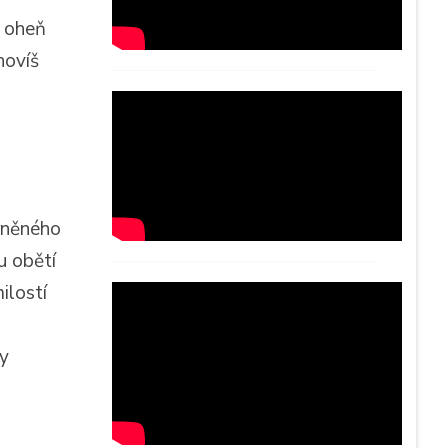
h oheň
novíš
rněného
u obětí
ilostí
ly