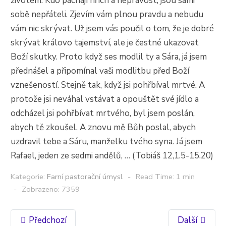
životem. Kdo páchají hřích a nepravost, jsou sami
sobě nepřáteli. Zjevím vám plnou pravdu a nebudu
vám nic skrývat. Už jsem vás poučil o tom, že je dobré
skrývat královo tajemství, ale je čestné ukazovat
Boží skutky. Proto když ses modlil ty a Sára, já jsem
přednášel a připomínal vaši modlitbu před Boží
vznešeností. Stejně tak, když jsi pohřbíval mrtvé. A
protože jsi neváhal vstávat a opouštět své jídlo a
odcházel jsi pohřbívat mrtvého, byl jsem poslán,
abych tě zkoušel. A znovu mě Bůh poslal, abych
uzdravil tebe a Sáru, manželku tvého syna. Já jsem
Rafael, jeden ze sedmi andělů, … (Tobiáš 12,1.5-15.20)
Kategorie:
Farní pastorační úmysl
Read Time: 1 min
Zobrazeno: 7359
Předchozí
Další