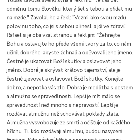
Tobiáš zavolal svého syna a řekl mu: "Je čas dát
odměnu tomu člověku, který šel s tebou a přidat mu
na mzdě." Zavolal ho a řekl: "Vezmi jako svou mzdu
polovinu toho, co jsi s sebou přinesl, a jdi ve zdraví."
Rafael si je oba vzal stranou a řekl jim: "Žehnejte
Bohu a oslavujte ho přede všemi tvory za to, co nám
učinil dobrého, abyste žehnali a opěvovali jeho jméno.
Čestné je ukazovat Boží skutky a oslavovat jeho
jméno. Dobré je skrývat královo tajemství, ale je
čestné zjevovat a oslavovat Boží skutky. Konejte
dobro, a nepotká vás zlo. Dobrá je modlitba s postem
a almužna se spravedlností. Lepší je mít málo se
spravedlností než mnoho s nepravostí. Lepší je
rozdávat almužnu než schovávat poklady zlata.
Almužna vysvobozuje ze smrti a očišťuje od každého
hříchu. Ti, kdo rozdávají almužnu, budou nasyceni