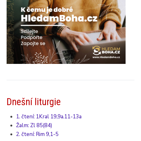
Dnešní liturgie
1. čtení: 1Kral 19,9a.11-13a
Žalm: Zl 85(84)
2. čtení: Rim 9,1-5