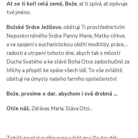
Ať se ti koří celá země, Bože
, ať ti zpívá, ať opěvuje
tvé jméno.
Božské Srdce Ježíšovo
, obětuji Ti prostřednictvím
Neposkvrněného Srdce Panny Marie, Matky církve,
a ve spojení s eucharistickou obětí modlitby, práce,…
radosti a utrpení tohoto dne, abych tak s milostí
Ducha Svatého a ke slávě Boha Otce zadostiučinil za
hříchy a přispěl ke spáse všech lidí. To vše zvláště
obětuji na úmysly našeho farního společenství:
Bože, prosíme o dar, abychom i svá drobná …
Otče náš,
Zdrávas Maria, Sláva Otci…