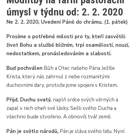
úmysl v týdnu od: 2. 2. 2020
Ne 2. 2. 2020, Uvedení Páně do chrámu, (1. pátek)
Prosíme o potřebné milosti pro ty, kteří zasvětili
život Bohu a službě bližním, trpí osamělostí, nouzí,
nedostatkem, pronásledováním a slabostí.
Buď pochválen
Bůh a Otec našeho Pána Ježíše
Krista, který nás zahrnul z nebe rozmanitými
duchovními dary, protože jsme spojeni s Kristem.
Přijď, Duchu svatý,
naplň srdce svých věrných a
zapal v nich oheň své lásky. Sešli svého Ducha a
všechno bude stvořeno. A obnovíš tvář země.
Pán je světlo národů,
Pán je sláva svého lidu. Nyní