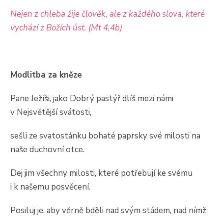
Nejen z chleba žije člověk, ale z každého slova, které
vychází z Božích úst. (Mt 4,4b)
Modlitba za kněze
Pane Ježíši, jako Dobrý pastýř dlíš mezi námi
v Nejsvětější svátosti,
sešli ze svatostánku bohaté paprsky své milosti na
naše duchovní otce.
Dej jim všechny milosti, které potřebují ke svému
i k našemu posvěcení.
Posiluj je, aby věrně bděli nad svým stádem, nad nímž