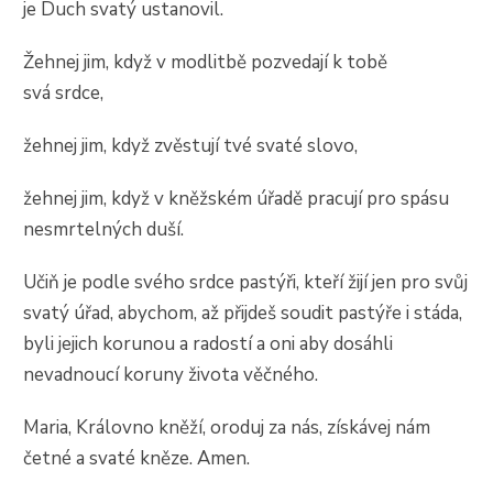
je Duch svatý ustanovil.
Žehnej jim, když v modlitbě pozvedají k tobě
svá srdce,
žehnej jim, když zvěstují tvé svaté slovo,
žehnej jim, když v kněžském úřadě pracují pro spásu
nesmrtelných duší.
Učiň je podle svého srdce pastýři, kteří žijí jen pro svůj
svatý úřad, abychom, až přijdeš soudit pastýře i stáda,
byli jejich korunou a radostí a oni aby dosáhli
nevadnoucí koruny života věčného.
Maria, Královno kněží, oroduj za nás, získávej nám
četné a svaté kněze. Amen.