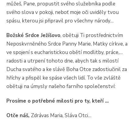
můžeš, Pane, propustit svého služebníka podle
svého slova v pokoji, neboť moje oči uviděly tvou
spásu, kterou jsi připravil pro všechny národy…
Božské Srdce Ježíšovo
, obětuji Ti prostřednictvím
Neposkvrněného Srdce Panny Marie, Matky církve, a
ve spojení s eucharistickou obětí modlitby, práce,…
radosti a utrpení tohoto dne, abych tak s milostí
Ducha svatého a ke slávě Boha Otce zadostiučinil za
hříchy a přispěl ke spáse všech lidí. To vše zvláště
obětuji na úmysly našeho farního společenství:
Prosíme o potřebné milosti pro ty, kteří …
Otče náš,
Zdrávas Maria, Sláva Otci…