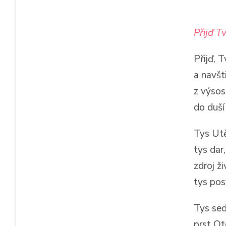
Přijď T
Přijď, 
a navšt
z výsos
do duší
Tys Utě
tys dar
zdroj ž
tys pos
Tys sed
prst Ot