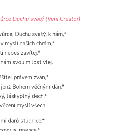
vůrce Duchu svatý (Veni Creator)
Tvůrce, Duchu svatý, k nám,*
iv myslí našich chrám,*
ti nebes zavítej,*
 nám svou milost vlej.
šitel právem zván,*
, jenž Bohem věčným dán,*
ivý, láskyplný dech,*
věcení myslí všech.
mi darů studnice,*
covy jsi pravice,*