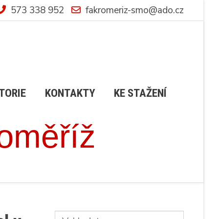
573 338 952
fakromeriz-smo@ado.cz
TORIE
KONTAKTY
KE STAŽENÍ
roměříž