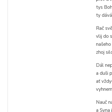
tys Boh
ty dáv
Rač svě
vlij do
našeho 
zhoj sil
Dál nep
a duši p
ať vžd
vyhnem 
Nauč n
a Syna 