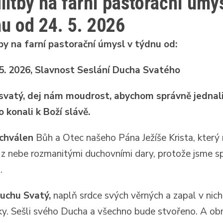
itby na farní pastorační úmys
u od 24. 5. 2026
y na farní pastorační úmysl v týdnu od:
 5. 2026, Slavnost Seslání Ducha Svatého
svatý, dej nám moudrost, abychom správně jednali
 konali k Boží slávě.
chválen
Bůh a Otec našeho Pána Ježíše Krista, který
 z nebe rozmanitými duchovními dary, protože jsme sp
.
Duchu Svatý,
naplň srdce svých věrných a zapal v nic
ky. Sešli svého Ducha a všechno bude stvořeno. A ob