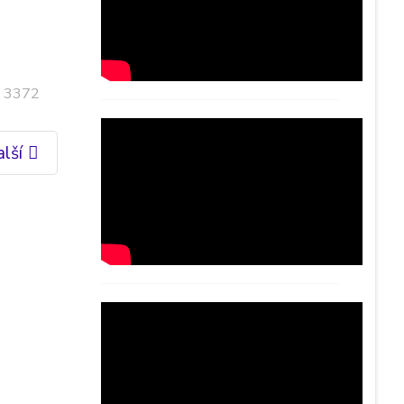
: 3372
lší