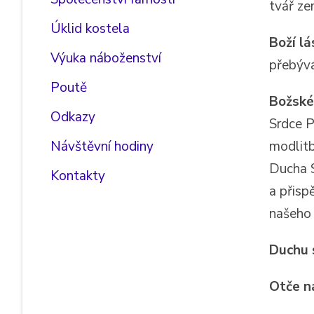
tvář ze
Úklid kostela
Boží lá
Výuka náboženství
přebývá
Poutě
Božské
Odkazy
Srdce P
Návštěvní hodiny
modlitb
Ducha S
Kontakty
a přisp
našeho 
Duchu 
Otče n