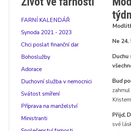
Život ve farnosti
Modl
týdn
FARNÍ KALENDÁŘ
Modlitb
Synoda 2021 - 2023
Ne 24.
Chci poslat finanční dar
Duchu 
Bohoslužby
všechno
Adorace
Buď po
Duchovní služba v nemocnici
zahrnul
Svátost smíření
Kristem
Příprava na manželství
Přijď, 
Ministranti
své lás
Společenství farnosti