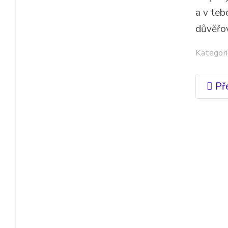
a v teb
důvěřov
Kategori
Př