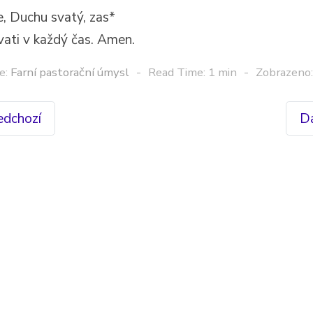
e, Duchu svatý, zas*
ati v každý čas. Amen.
e:
Farní pastorační úmysl
Read Time: 1 min
Zobrazeno
edchozí
Da