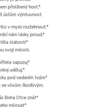
em přislíbený host,*
áš ústům výmluvnost.
tlo v mysli rozžehnout,*
 srdcí nám lásky proud,*
těla slabosti*
ou svojí milosti.
řítele zapuzuj*
okoj uděluj,*
ycky pod vedením tvým*
se vlivům škodlivým.
ás Boha Otce znát*
jeho milovat*