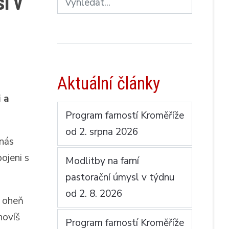
l v
Aktuální články
 a
Program farností Kroměříže
od 2. srpna 2026
 nás
ojeni s
Modlitby na farní
pastorační úmysl v týdnu
od 2. 8. 2026
h oheň
novíš
Program farností Kroměříže