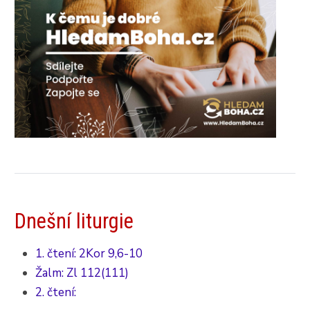
Dnešní liturgie
1. čtení: 2Kor 9,6-10
Žalm: Zl 112(111)
2. čtení: