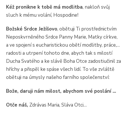
Kéž pronikne k tobě má modlitba
, nakloň svůj
sluch k mému volání, Hospodine!
Božské Srdce Ježíšovo
, obětuji Ti prostřednictvím
Neposkvrněného Srdce Panny Marie, Matky církve,
a ve spojení s eucharistickou obětí modlitby, práce,…
radosti a utrpení tohoto dne, abych tak s milostí
Ducha Svatého a ke slávě Boha Otce zadostiučinil za
hříchy a přispěl ke spáse všech lidí. To vše zvláště
obětuji na úmysly našeho farního společenství:
Bože, daruji nám milost, abychom své poslání …
Otče náš,
Zdrávas Maria, Sláva Otci…