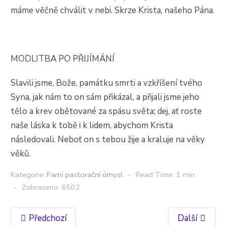
máme věčně chválit v nebi. Skrze Krista, našeho Pána.
MODLITBA PO PŘIJÍMÁNÍ
Slavili jsme, Bože, památku smrti a vzkříšení tvého
Syna, jak nám to on sám přikázal, a přijali jsme jeho
tělo a krev obětované za spásu světa; dej, ať roste
naše láska k tobě i k lidem, abychom Krista
následovali. Neboť on s tebou žije a kraluje na věky
věků.
Kategorie:
Farní pastorační úmysl
Read Time: 1 min
Zobrazeno: 6502
Předchozí
Další